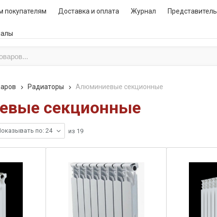
м покупателям
Доставка и оплата
Журнал
Представитель
иалы
варов
Радиаторы
Алюминиевые секционные
евые секционные
оказывать по: 24
из
19