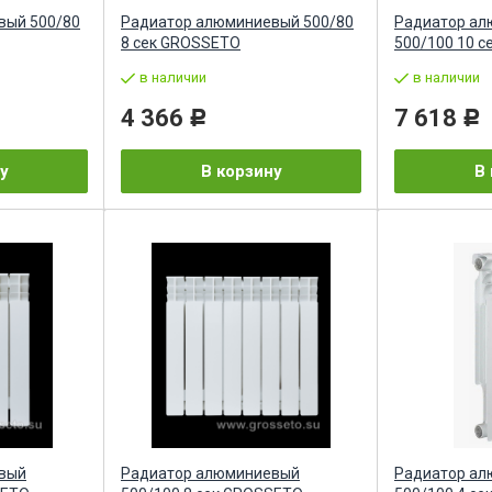
вый 500/80
Радиатор алюминиевый 500/80
Радиатор а
8 сек GROSSETO
500/100 10 
в наличии
в наличии
4 366
7 618
Р
Р
у
В корзину
В 
вый
Радиатор алюминиевый
Радиатор а