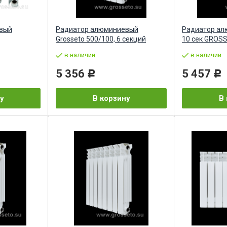
вый
Радиатор алюминиевый
Радиатор ал
Grosseto 500/100, 6 секций
10 сек GROS
в наличии
в наличии
5 356
5 457
Р
Р
у
В корзину
В 