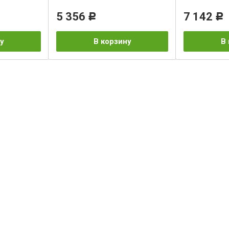
5 356
7 142
Р
Р
у
В корзину
В 