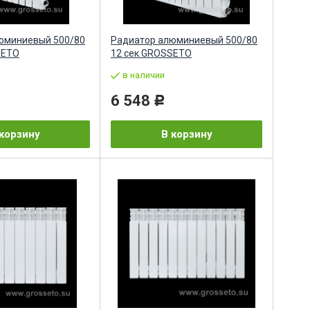
юминиевый 500/80
Радиатор алюминиевый 500/80
SETO
12 сек GROSSETO
в наличии
6 548
Р
корзину
В корзину