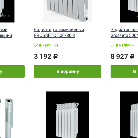
вый
Радиатор алюминиевый
Радиатор а
секций
GROSSETO 500/80 8
Grosseto 500
в наличии
в наличии
3 192
8 927
Р
Р
у
В корзину
В 