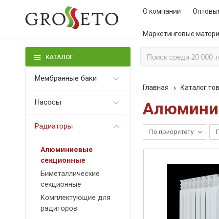
О компании
Оптовы
Маркетинговые матер
КАТАЛОГ
КАТАЛОГ ТОВАРОВ
Мембранные баки
Главная
Каталог то
Насосы
Алюмини
Радиаторы
По приоритету
П
Алюминиевые
секционные
Биметаллические
секционные
Комплектующие для
радиторов