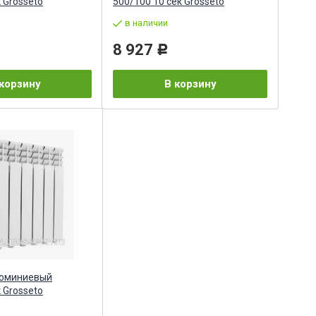
 Grosseto
500/100 10 сек Grosseto
в наличии
8 927
Р
корзину
В корзину
люминиевый
 Grosseto