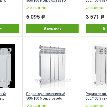
SETO
500/100 8 сек GROSSETO
500/100 4 сек
в наличии
в наличии
6 095
3 571
Р
Р
у
В корзину
В 
вый
Радиатор алюминиевый
Радиатор а
eto
500/100 6 сек Grosseto
500/100 8 сек
в наличии
в наличии